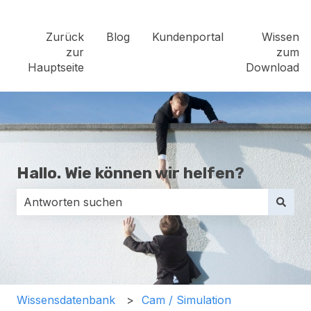
Zurück
Blog
Kundenportal
Wissen
zur
zum
Hauptseite
Download
Hallo. Wie können wir helfen?
Es gibt keine Vorschläge, da das Suchfeld leer ist.
Wissensdatenbank
Cam / Simulation