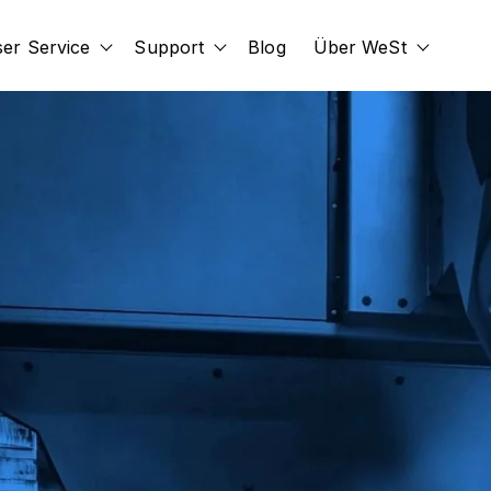
er Service
Support
Blog
Über WeSt
id
submenu for Erweiterungen
Show submenu for Unser Service
Show submenu for Support
Show s