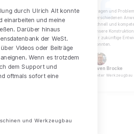
ulung durch Ulrich Alt konnte
Fragen und Problem
verschiedenen Anw
id einarbeiten und meine
schnell und kompete
ießen. Darüber hinaus
unsere Konstruktion
issensdatenbank der WeSt.
für zukünftige Entwi
konnten.
 über Videos oder Beiträge
 aneignen. Wenn es trotzdem
 ich dem Support und
Sven Brocke
 oftmals sofort eine
Leiter Werkzeugbau 
Maschinen und Werkzeugbau