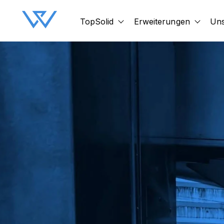
TopSolid
Erweiterungen
Uns
Show submenu for TopSol
Show 