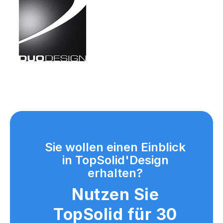
Sie wollen einen Einblick
in TopSolid'Design
erhalten?
Nutzen Sie
TopSolid für 30