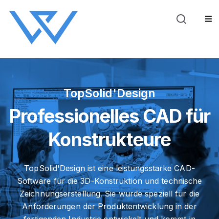
Blog
Über WeSt
Sho
TopSolid'Design
Professionelles CAD für
Konstrukteure
TopSolid'Design ist eine leistungsstarke CAD-
Software für die 3D-Konstruktion und technische
Zeichnungserstellung. Sie wurde speziell für die
Anforderungen der Produktentwicklung in der