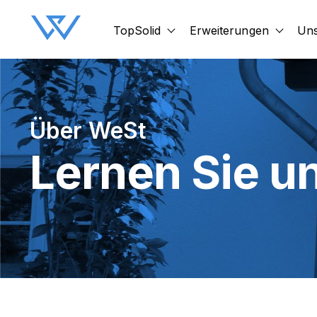
TopSolid
Erweiterungen
Uns
Show submenu for TopSol
Show 
Über WeSt
Lernen Sie u