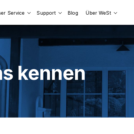
er Service
Support
Blog
Über WeSt
id
submenu for Erweiterungen
Show submenu for Unser Service
Show submenu for Support
Show s
ns kennen