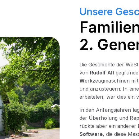
Unsere Gesc
Familie
2. Gene
Die Geschichte der WeS
von
Rudolf Alt
gegründet
W
erkzeugmaschinen mi
und anzusteuern. In eine
arbeiteten, war dies ein v
In den Anfangsjahren l
der Überholung und Rep
rückte aber ein anderer 
Software
, die diese Mas