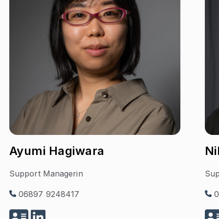
Ayumi Hagiwara
Ni
Support Managerin
Sup
06897 9248417
0