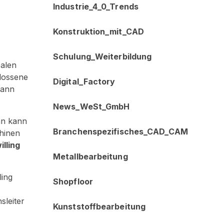
Industrie_4_0_Trends
Konstruktion_mit_CAD
Schulung_Weiterbildung
ealen
hlossene
Digital_Factory
dann
News_WeSt_GmbH
man kann
Branchenspezifisches_CAD_CAM
chinen
illing
Metallbearbeitung
ling
Shopfloor
sleiter
Kunststoffbearbeitung