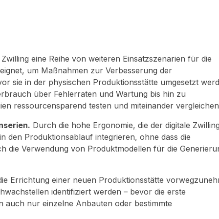
 Zwilling eine Reihe von weiteren Einsatzszenarien für die
 geeignet, um Maßnahmen zur Verbesserung der
evor sie in der physischen Produktionsstätte umgesetzt wer
erbrauch über Fehlerraten und Wartung bis hin zu
gien ressourcensparend testen und miteinander vergleichen
nserien.
Durch die hohe Ergonomie, die der digitale Zwillin
 in den Produktionsablauf integrieren, ohne dass die
rch die Verwendung von Produktmodellen für die Generier
t, die Errichtung einer neuen Produktionsstätte vorwegzune
achstellen identifiziert werden – bevor die erste
n auch nur einzelne Anbauten oder bestimmte