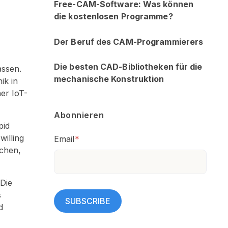
Free-CAM-Software: Was können
die kostenlosen Programme?
Der Beruf des CAM-Programmierers
Die besten CAD-Bibliotheken für die
assen.
mechanische Konstruktion
ik in
ner IoT-
Abonnieren
pid
willing
Email
*
ichen,
 Die
s
d