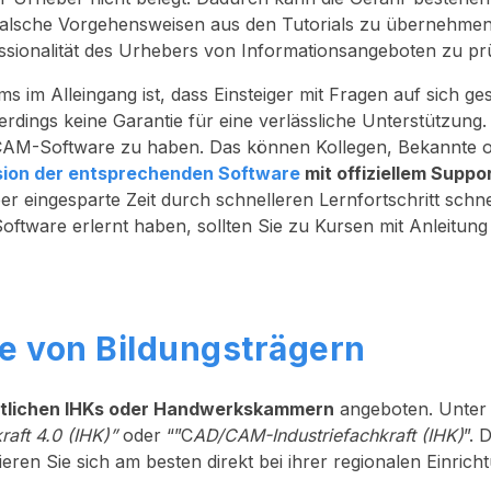
falsche Vorgehensweisen aus den Tutorials zu übernehmen
fessionalität des Urhebers von Informationsangeboten zu p
im Alleingang ist, dass Einsteiger mit Fragen auf sich gest
erdings keine Garantie für eine verlässliche Unterstützung.
e CAM-Software zu haben. Das können Kollegen, Bekannte 
sion der entsprechenden Software
mit offiziellem Suppo
 eingesparte Zeit durch schnelleren Lernfortschritt schne
Software erlernt haben, sollten Sie zu Kursen mit Anleitung
 von Bildungsträgern
rtlichen IHKs oder Handwerkskammern
angeboten. Unter 
ft 4.0 (IHK)”
oder “”C
AD/CAM-Industriefachkraft (IHK)
”. 
eren Sie sich am besten direkt bei ihrer regionalen Einrich