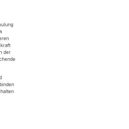
hulung
m
eren
kraft
n der
echende
d
rbinden
nhalten