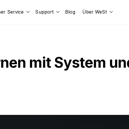
er Service
Support
Blog
Über WeSt
id
submenu for Erweiterungen
Show submenu for Unser Service
Show submenu for Support
Show s
nen mit System un