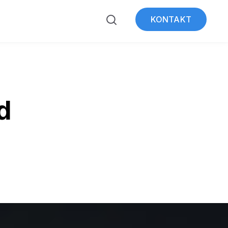
KONTAKT
ubmenu for Über WeSt
d