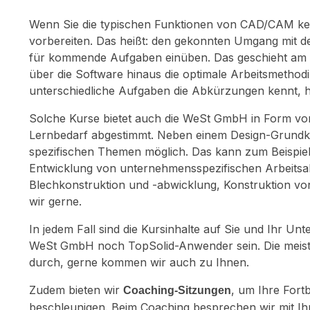
Wenn Sie die typischen Funktionen von CAD/CAM ken
vorbereiten. Das heißt: den gekonnten Umgang mit d
für kommende Aufgaben einüben. Das geschieht am b
über die Software hinaus die optimale Arbeitsmethod
unterschiedliche Aufgaben die Abkürzungen kennt, ha
Solche Kurse bietet auch die WeSt GmbH in Form v
Lernbedarf abgestimmt. Neben einem Design-Grund
spezifischen Themen möglich. Das kann zum Beispie
Entwicklung von unternehmensspezifischen Arbeitsa
Blechkonstruktion und -abwicklung, Konstruktion v
wir gerne.
In jedem Fall sind die Kursinhalte auf Sie und Ihr
WeSt GmbH noch TopSolid-Anwender sein. Die meiste
durch, gerne kommen wir auch zu Ihnen.
Zudem bieten wir
, um Ihre Fort
Coaching-Sitzungen
beschleunigen. Beim Coaching besprechen wir mit Ih