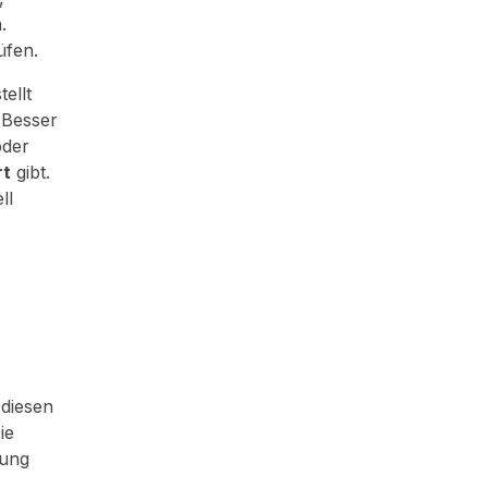
.
rüfen.
ellt
 Besser
oder
rt
gibt.
ll
diesen
Die
tung