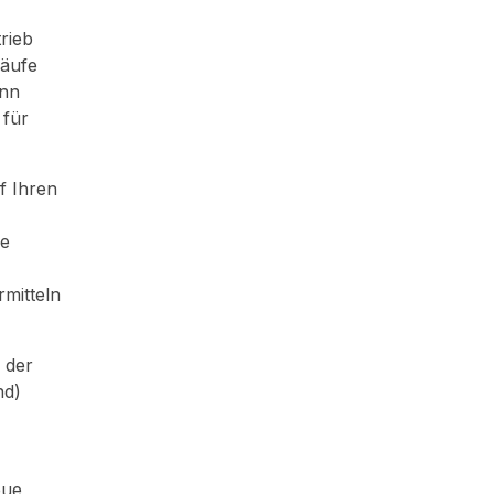
rieb
läufe
ann
 für
uf Ihren
ie
mitteln
 der
nd)
eue