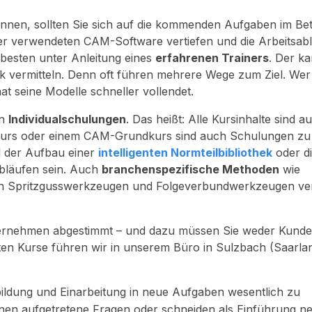
nen, sollten Sie sich auf die kommenden Aufgaben im Bet
er verwendeten CAM-Software vertiefen und die Arbeitsab
esten unter Anleitung eines
erfahrenen Trainers
. Der k
ik vermitteln. Denn oft führen mehrere Wege zum Ziel. Wer
t seine Modelle schneller vollendet.
on
Individualschulungen
. Das heißt: Alle Kursinhalte sind a
kurs oder einem CAM-Grundkurs sind auch Schulungen zu
l der Aufbau einer
intelligenten Normteilbibliothek
oder d
bläufen sein. Auch
branchenspezifische Methoden
wie
on Spritzgusswerkzeugen und Folgeverbundwerkzeugen ver
 Unternehmen abgestimmt – und dazu müssen Sie weder Kunde
n Kurse führen wir in unserem Büro in Sulzbach (Saarla
bildung und Einarbeitung in neue Aufgaben wesentlich zu
nen aufgetretene Fragen oder schneiden als Einführung n