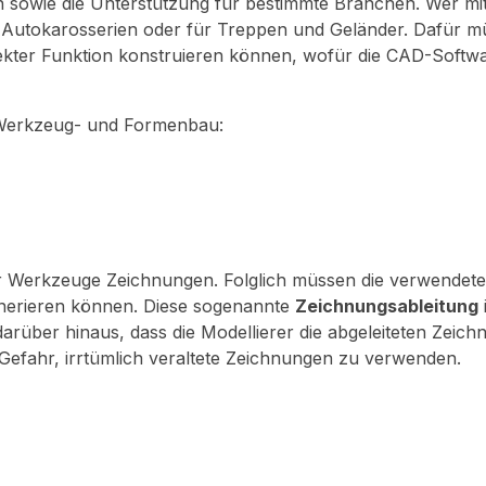
 sowie die Unterstützung für bestimmte Branchen. Wer m
r Autokarosserien oder für Treppen und Geländer. Dafür 
kter Funktion konstruieren können, wofür die CAD-Softw
 Werkzeug- und Formenbau:
der Werkzeuge Zeichnungen. Folglich müssen die verwendet
erieren können. Diese sogenannte
Zeichnungsableitung
darüber hinaus, dass die Modellierer die abgeleiteten Zeic
e Gefahr, irrtümlich veraltete Zeichnungen zu verwenden.