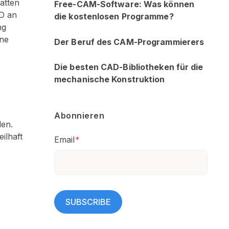
latten
Free-CAM-Software: Was können
AD an
die kostenlosen Programme?
ng
ine
Der Beruf des CAM-Programmierers
Die besten CAD-Bibliotheken für die
mechanische Konstruktion
Abonnieren
den.
ilhaft
Email
*