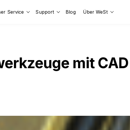
er Service
Support
Blog
Über WeSt
id
submenu for Erweiterungen
Show submenu for Unser Service
Show submenu for Support
Show s
werkzeuge mit CAD