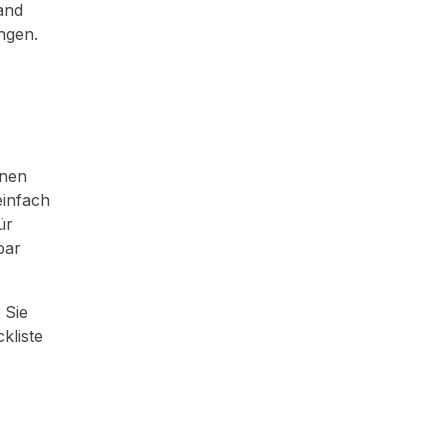
and
ngen.
onen
einfach
ür
bar
 Sie
kliste