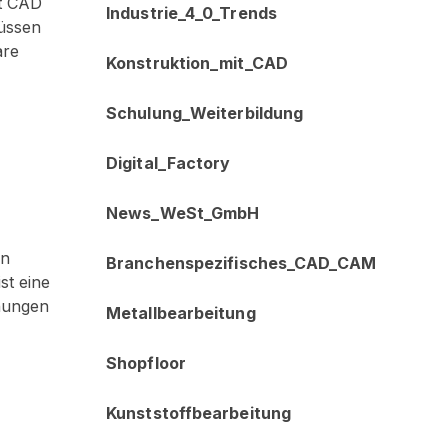
it CAD
Industrie_4_0_Trends
müssen
are
Konstruktion_mit_CAD
Schulung_Weiterbildung
Digital_Factory
News_WeSt_GmbH
en
Branchenspezifisches_CAD_CAM
ist eine
hnungen
Metallbearbeitung
Shopfloor
Kunststoffbearbeitung