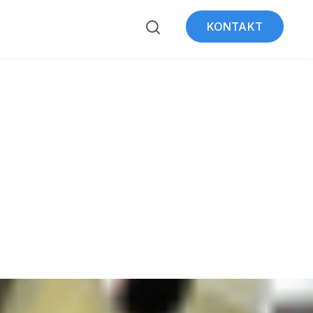
KONTAKT
ubmenu for Über WeSt