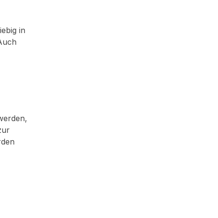
iebig in
 Auch
 werden,
zur
rden