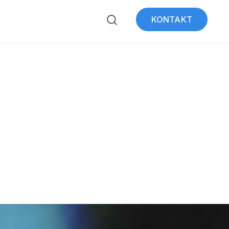
KONTAKT
ubmenu for Über WeSt