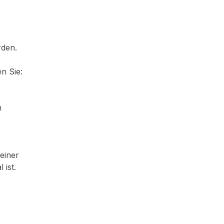
rden.
n Sie:
h
einer
 ist.