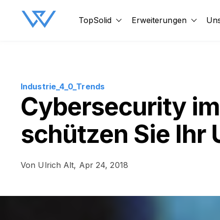
TopSolid
Erweiterungen
Uns
Show submenu for TopSol
Show 
Industrie_4_0_Trends
Cybersecurity i
schützen Sie Ih
Von
Ulrich Alt,
Apr 24, 2018