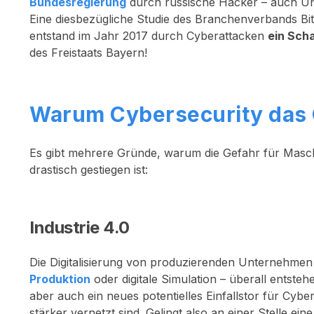
Bundesregierung
durch russische Hacker – auch Un
Eine diesbezügliche Studie des Branchenverbands Bi
entstand im Jahr 2017 durch Cyberattacken
ein Sch
des Freistaats Bayern!
Warum Cybersecurity das G
Es gibt mehrere Gründe, warum die Gefahr für Masc
drastisch gestiegen ist:
Industrie 4.0
Die Digitalisierung von produzierenden Unternehmen
Produktion
oder
digitale Simulation
– überall entstehe
aber auch ein neues potentielles Einfallstor für C
stärker vernetzt sind. Gelingt also an einer Stelle e