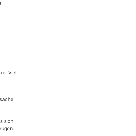
u
re. Viel
nsache
s sich
eugen.