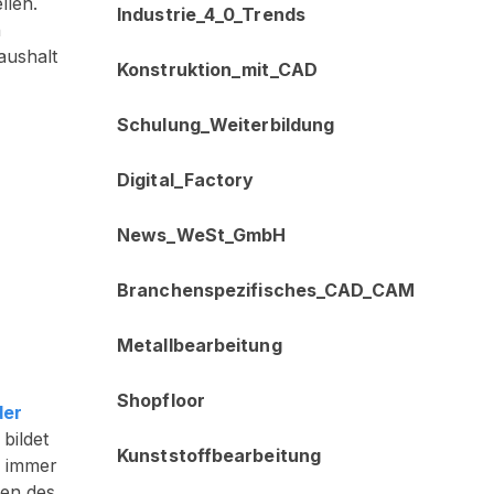
llen.
Industrie_4_0_Trends
n
aushalt
Konstruktion_mit_CAD
Schulung_Weiterbildung
Digital_Factory
News_WeSt_GmbH
Branchenspezifisches_CAD_CAM
Metallbearbeitung
Shopfloor
der
bildet
Kunststoffbearbeitung
n immer
ten des