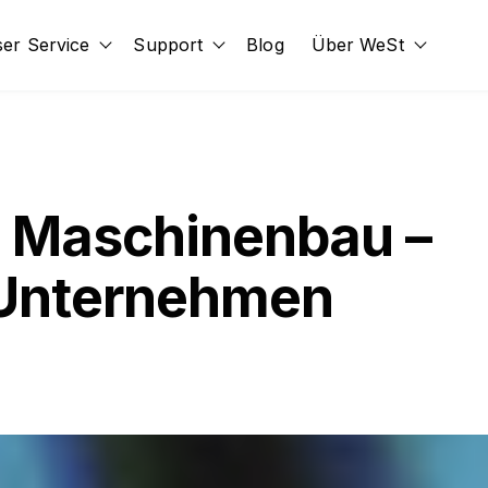
er Service
Support
Blog
Über WeSt
id
submenu for Erweiterungen
Show submenu for Unser Service
Show submenu for Support
Show s
m Maschinenbau –
r Unternehmen