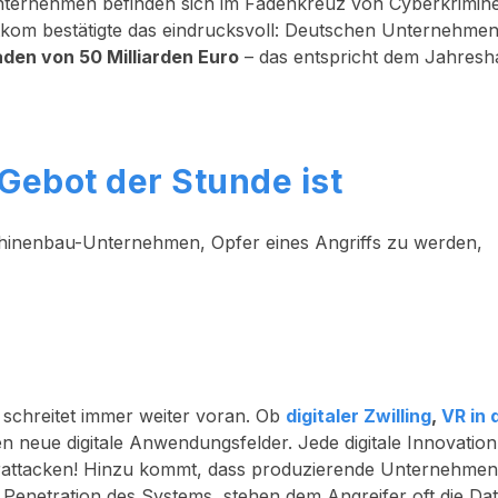
ternehmen befinden sich im Fadenkreuz von Cyberkrimine
tkom bestätigte das eindrucksvoll: Deutschen Unternehme
aden von 50 Milliarden Euro
– das entspricht dem Jahresh
ebot der Stunde ist
hinenbau-Unternehmen, Opfer eines Angriffs zu werden,
 schreitet immer weiter voran. Ob
digitaler Zwilling
,
VR in 
n neue digitale Anwendungsfelder. Jede digitale Innovation 
yberattacken! Hinzu kommt, dass produzierende Unternehme
ine Penetration des Systems, stehen dem Angreifer oft die Da