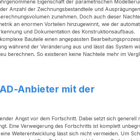
ahrgenommene Eigenschaft der parametrischen Modellierun
nder Anzahl der Zeichnungsbestandteile und Ausprägunge
he Berechnungsvolumen zunehmen. Doch auch dieser Nachtei
etrik an enormen Vorteilen hinzugewinnt
, wie der automa
ererkennung und Dokumentation des Konstruktionsaufbaus.
komplexe Bauteile einen angepassten Bearbeitungsprozes
ung während der Veränderung aus und lässt das System w
 neu berechnen. So existieren keine Nachteile mehr im Vergl
D-Anbieter mit der
wender Angst vor dem Fortschritt. Dabei setzt sich generell 
ingt. Eine Verweigerung des Fortschritts ist komplett unbeg
eine Weiterentwicklung lässt sich nicht vermeiden. Um Schr