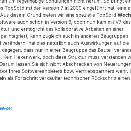
man um regelmäßige Schulungen nicht herum. So bringt ei
TopSolid mit der Version 7 in 2009 eingeführt hat, eine 
ll. Aus diesem Grund bieten wir eine spezielle TopSolid
Wech
Software auch schon in Version 6, doch nun kam mit V7 d
ktur und ermöglicht das kollaborative Arbeiten an einer
ppe integriert, kann zugleich auch in anderen Baugruppen
verändern, hat dies natürlich auch Auswirkungen auf die
dagegen, dass nur in einer Baugruppe das Bauteil verände
eil. Kein Hexenwerk, doch diese Struktur muss verstanden 
Darum lassen Sie sich nicht Abschrecken von Neuerungen
t Ihres Softwareanbieters bzw. Vertriebspartners wahr.
ein als Fortschritt verkaufter technischer Rückschritt einen
 WeSt
!