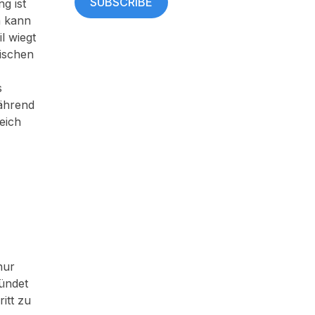
g ist
n kann
l wiegt
tischen
s
ährend
eich
nur
ründet
itt zu