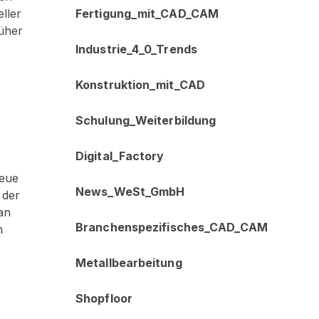
Fertigung_mit_CAD_CAM
ller
üher
Industrie_4_0_Trends
Konstruktion_mit_CAD
Schulung_Weiterbildung
Digital_Factory
neue
News_WeSt_GmbH
 der
an
Branchenspezifisches_CAD_CAM
n
Metallbearbeitung
Shopfloor