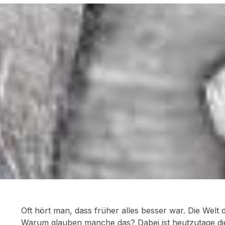
Oft hört man, dass früher alles besser war. Die Welt
Warum glauben manche das? Dabei ist heutzutage die