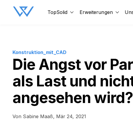
TopSolid
Erweiterungen
Uns
Show submenu for TopSol
Show 
Konstruktion_mit_CAD
Die Angst vor Pa
als Last und nich
angesehen wird?
Von
Sabine Maaß,
Mär 24, 2021