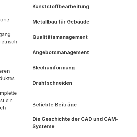
Kunststoffbearbeitung
rone
Metallbau für Gebäude
mgang
Qualitätsmanagement
etrisch
Angebotsmanagement
Blechumformung
eren
oduktes
Drahtschneiden
omplette
st ein
Beliebte Beiträge
ach
Die Geschichte der CAD und CAM-
Systeme