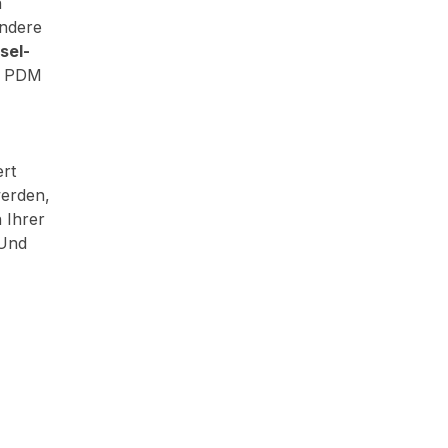
n
andere
sel-
as PDM
rt
werden,
 Ihrer
 Und