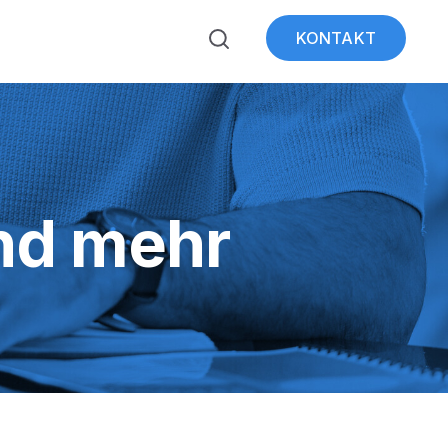
KONTAKT
ubmenu for Über WeSt
nd mehr