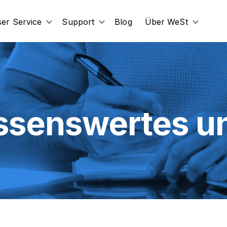
er Service
Support
Blog
Über WeSt
id
submenu for Erweiterungen
Show submenu for Unser Service
Show submenu for Support
Show s
issenswertes u