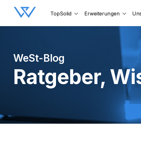
TopSolid
Erweiterungen
Uns
Show submenu for TopSol
Show 
WeSt-Blog
Ratgeber, W