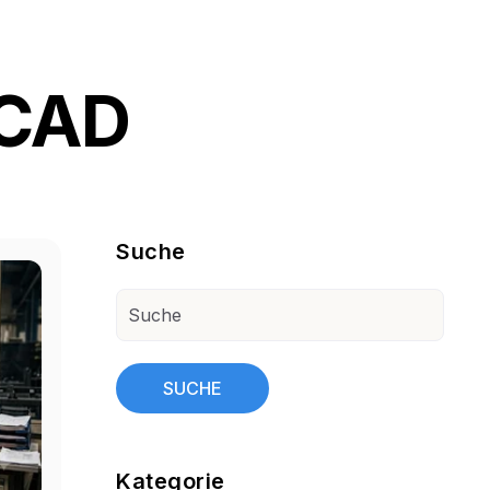
_CAD
Blog Sidebar
Suche
SUCHE
Kategorie