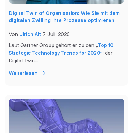
Digital Twin of Organisation: Wie Sie mit dem
digitalen Zwilling Ihre Prozesse optimieren
Von
Ulrich Alt
7 Juli, 2020
Laut Gartner Group gehört er zu den „
Top 10
Strategic Technology Trends for 2020“
: der
Digital Twin...
Weiterlesen